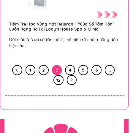
Tiêm Trẻ Hóa Vùng Mắt Rejuran i: “Cửa Sổ Tâm Hồn”
Luôn Rạng Rỡ Tại Lady’s House Spa & Clinic
Đôi mắt là “cửa sổ tâm hồn”, thể hiện rõ nhất những dấu
hiệu lão...
1
2
3
4
5
6
…
12