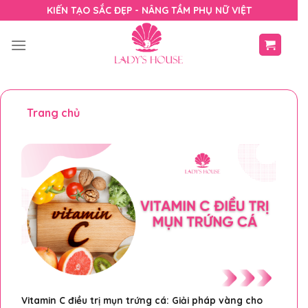
Skip
KIẾN TẠO SẮC ĐẸP - NÂNG TẦM PHỤ NỮ VIỆT
to
content
Trang chủ
Vitamin C điều trị mụn trứng cá: Giải pháp vàng cho