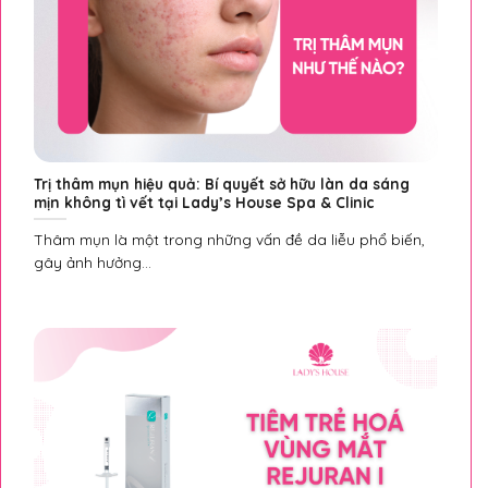
Trị thâm mụn hiệu quả: Bí quyết sở hữu làn da sáng
mịn không tì vết tại Lady’s House Spa & Clinic
Thâm mụn là một trong những vấn đề da liễu phổ biến,
gây ảnh hưởng...