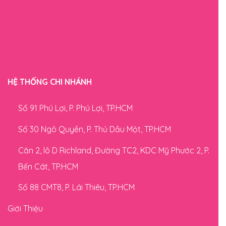
HỆ THỐNG CHI NHÁNH
Số 91 Phú Lợi, P. Phú Lợi, TP.HCM
Số 30 Ngô Quyền, P. Thủ Dầu Một, TP.HCM
Căn 2, lô D Richland, Đường TC2, KDC Mỹ Phước 2, P.
Bến Cát, TP.HCM
Số 88 CMT8, P. Lái Thiêu, TP.HCM
Giới Thiệu