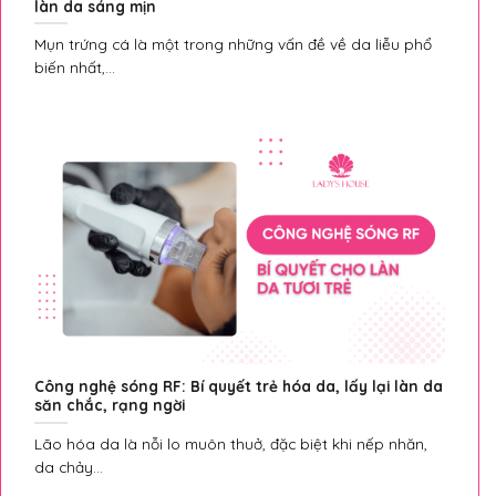
làn da sáng mịn
Mụn trứng cá là một trong những vấn đề về da liễu phổ
biến nhất,...
Công nghệ sóng RF: Bí quyết trẻ hóa da, lấy lại làn da
săn chắc, rạng ngời
Lão hóa da là nỗi lo muôn thuở, đặc biệt khi nếp nhăn,
da chảy...