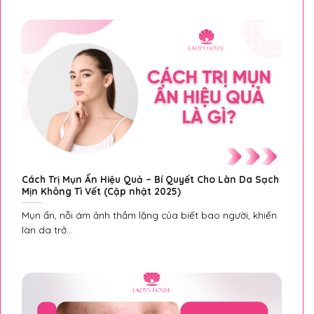
Cách Trị Mụn Ẩn Hiệu Quả – Bí Quyết Cho Làn Da Sạch
Mịn Không Tì Vết (Cập nhật 2025)
Mụn ẩn, nỗi ám ảnh thầm lặng của biết bao người, khiến
làn da trở...