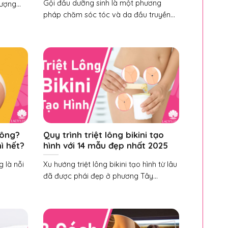
Gội đầu dưỡng sinh là một phương
ượng...
pháp chăm sóc tóc và da đầu truyền...
hông?
Quy trình triệt lông bikini tạo
hì hết?
hình với 14 mẫu đẹp nhất 2025
g là nỗi
Xu hướng triệt lông bikini tạo hình từ lâu
đã được phái đẹp ở phương Tây...