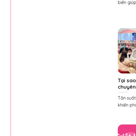
biến giúp
Tại sa
chuyên
Tần suất
khiến ph