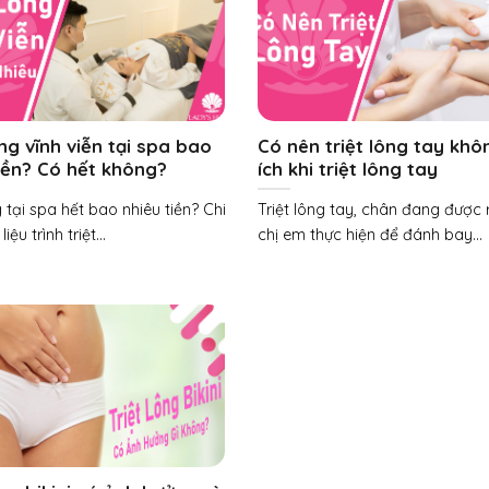
ông vĩnh viễn tại spa bao
Có nên triệt lông tay khô
iền? Có hết không?
ích khi triệt lông tay
g tại spa hết bao nhiêu tiền? Chi
Triệt lông tay, chân đang được 
iệu trình triệt...
chị em thực hiện để đánh bay...