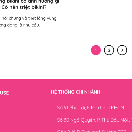
ông bikini có ảnh hưởng gì
Có nên triệt bikini?
g nói chung và triệt lông vùng
iêng đang là nhu cầu...
1
2
HỆ THỐNG CHI NHÁNH
OUSE
Số 91 Phú Lợi, P. Phú Lợi, TP.HCM
Số 30 Ngô Quyền, P. Thủ Dầu Một,