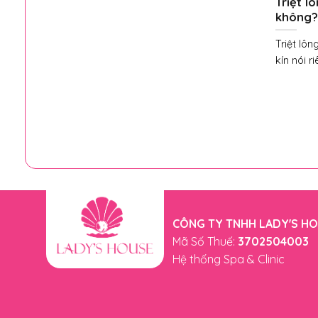
Triệt l
không? 
Triệt lôn
kín nói r
CÔNG TY TNHH LADY'S H
Mã Số Thuế:
3702504003
Hệ thống Spa & Clinic