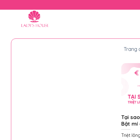
Skip
to
content
Trang 
Tại sao
Bật mí
Triệt lô