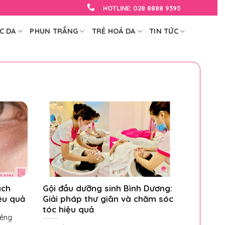
HOTLINE:
028 8888 9393
C DA
PHUN TRẮNG
TRẺ HOÁ DA
TIN TỨC
ách
Gội đầu dưỡng sinh Bình Dương:
ệu quả
Giải pháp thư giãn và chăm sóc
tóc hiệu quả
iêng