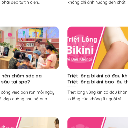
 phái đẹp tự tin diện...
không chỉ ảnh hưởng đến chất l
o nên chăm sóc da
Triệt lông bikini có đau k
 sâu tại spa?
Triệt lông bikini bao lâu t
 công việc bận rộn mỗi ngày
Triệt lông vùng kín có đau khôn
ái đẹp dường như bỏ qua...
lo lắng của không ít người vì...