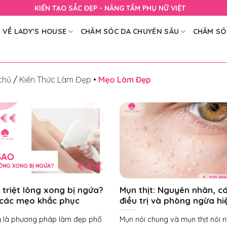
KIẾN TẠO SẮC ĐẸP - NÂNG TẦM PHỤ NỮ VIỆT
VỀ LADY’S HOUSE
CHĂM SÓC DA CHUYÊN SÂU
CHĂM SÓ
chủ
/
Kiến Thức Làm Đẹp
•
Mẹo Làm Đẹp
 triệt lông xong bị ngứa?
Mụn thịt: Nguyên nhân, c
 các mẹo khắc phục
điều trị và phòng ngừa hi
ng là phương pháp làm đẹp phổ
Mụn nói chung và mụn thịt nói r