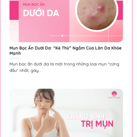
Mụn Bọc Ẩn Dưới Da: “Kẻ Thù” Ngầm Của Làn Da Khỏe
Mạnh
Mụn bọc ẩn dưới da là một trong những loại mụn “cứng
đầu” nhất, gây...