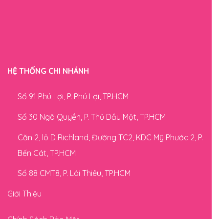
HỆ THỐNG CHI NHÁNH
Số 91 Phú Lợi, P. Phú Lợi, TP.HCM
Số 30 Ngô Quyền, P. Thủ Dầu Một, TP.HCM
Căn 2, lô D Richland, Đường TC2, KDC Mỹ Phước 2, P.
Bến Cát, TP.HCM
Số 88 CMT8, P. Lái Thiêu, TP.HCM
Giới Thiệu