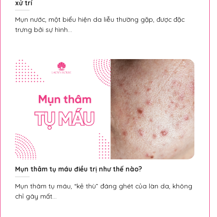
xử trí
Mụn nước, một biểu hiện da liễu thường gặp, được đặc
trưng bởi sự hình...
Mụn thâm tụ máu điều trị như thế nào?
Mụn thâm tụ máu, “kẻ thù” đáng ghét của làn da, không
chỉ gây mất...