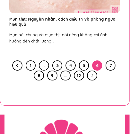
Mụn thịt: Nguyên nhân, cách điều trị và phòng ngừa
hiệu quả
Mụn nói chung và mụn thịt nói riêng không chỉ ảnh
hưởng đến chất lượng...
1
…
3
4
5
6
7
8
9
…
12