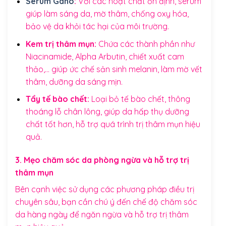
Serum Gano
:
Với các hoạt chất ổn định, serum
giúp làm sáng da, mờ thâm, chống oxy hóa,
bảo vệ da khỏi tác hại của môi trường.
Kem trị thâm mụn:
Chứa các thành phần như
Niacinamide, Alpha Arbutin, chiết xuất cam
thảo,… giúp ức chế sản sinh melanin, làm mờ vết
thâm, dưỡng da sáng mịn.
Tẩy tế bào chết:
Loại bỏ tế bào chết, thông
thoáng lỗ chân lông, giúp da hấp thụ dưỡng
chất tốt hơn, hỗ trợ quá trình trị thâm mụn hiệu
quả.
3. Mẹo chăm sóc da phòng ngừa và hỗ trợ trị
thâm mụn
Bên cạnh việc sử dụng các phương pháp điều trị
chuyên sâu, bạn cần chú ý đến chế độ chăm sóc
da hàng ngày để ngăn ngừa và hỗ trợ trị thâm