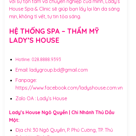
với sự tận tâm và chuyên nghiệp của mình, Lady’s
House Spa & Clinic sẽ giúp bạn lấy lại làn da sáng
mịn, không tì vết, tự tin tỏa sáng.
HỆ THỐNG SPA – THẨM MỸ
LADY’S HOUSE
Hotline:
028.8888.9393
Email: ladygroup.bd@gmail.com
Fanpage:
https://www.facebook.com/ladyshouse.com.vn
Zalo OA :
Lady’s House
Lady’s House Ngô Quyền | Chi Nhánh Thủ Dầu
Một:
Địa chỉ: 30 Ngô Quyền, P. Phú Cường, TP. Thủ