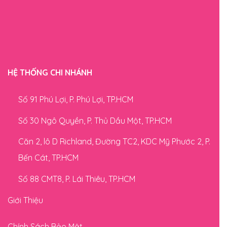
HỆ THỐNG CHI NHÁNH
Số 91 Phú Lợi, P. Phú Lợi, TP.HCM
Số 30 Ngô Quyền, P. Thủ Dầu Một, TP.HCM
Căn 2, lô D Richland, Đường TC2, KDC Mỹ Phước 2, P.
Bến Cát, TP.HCM
Số 88 CMT8, P. Lái Thiêu, TP.HCM
Giới Thiệu
Chính Sách Bảo Mật