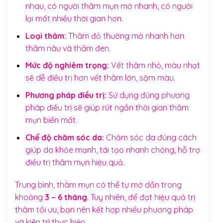
nhau, có người thâm mụn mờ nhanh, có người
lại mất nhiều thời gian hơn.
Loại thâm:
Thâm đỏ thường mờ nhanh hơn
thâm nâu và thâm đen.
Mức độ nghiêm trọng:
Vết thâm nhỏ, màu nhạt
sẽ dễ điều trị hơn vết thâm lớn, sậm màu.
Phương pháp điều trị:
Sử dụng đúng phương
pháp điều trị sẽ giúp rút ngắn thời gian thâm
mụn biến mất.
Chế độ chăm sóc da:
Chăm sóc da đúng cách
giúp da khỏe mạnh, tái tạo nhanh chóng, hỗ trợ
điều trị thâm mụn hiệu quả.
Trung bình, thâm mụn có thể tự mờ dần trong
khoảng
3 – 6 tháng
. Tuy nhiên, để đạt hiệu quả trị
thâm tối ưu, bạn nên kết hợp nhiều phương pháp
và kiên trì thực hiện.