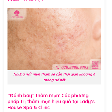
Những nốt mụn thâm sẽ cần thời gian khoảng 6
tháng để hết
“Đánh bay” thâm mụn: Các phương
pháp trị thâm mụn hiệu quả tại Lady’s
House Spa & Clinic