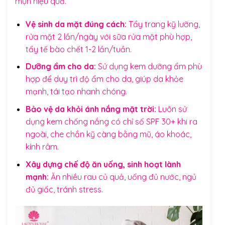
mụn hiệu quả.
Vệ sinh da mặt đúng cách:
Tẩy trang kỹ lưỡng,
rửa mặt 2 lần/ngày với sữa rửa mặt phù hợp,
tẩy tế bào chết 1-2 lần/tuần.
Dưỡng ẩm cho da:
Sử dụng kem dưỡng ẩm phù
hợp để duy trì độ ẩm cho da, giúp da khỏe
mạnh, tái tạo nhanh chóng.
Bảo vệ da khỏi ánh nắng mặt trời:
Luôn sử
dụng kem chống nắng có chỉ số SPF 30+ khi ra
ngoài, che chắn kỹ càng bằng mũ, áo khoác,
kính râm.
Xây dựng chế độ ăn uống, sinh hoạt lành
mạnh:
Ăn nhiều rau củ quả, uống đủ nước, ngủ
đủ giấc, tránh stress.