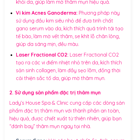
khỏi da, giúp làm mờ thâm mụn hiệu quả.
Vi kim Acnes Ganoderma:
Phương pháp này
sử dụng đầu kim siêu nhỏ để đưa tinh chất
gano serum vào da, kích thích quá trình tái tạo
tế bào, làm mờ vết thâm, se khít lỗ chân lông,
giúp da sáng mịn, đều màu.
Laser Fractional CO2:
Laser Fractional CO2
tạo ra các vi điểm nhiệt nhỏ trên da, kích thích
sản sinh collagen, làm đầy sẹo lõm, đồng thời
cải thiện sắc tố da, giúp mờ thâm mụn.
2. Sử dụng sản phẩm đặc trị thâm mụn
Lady’s House Spa & Clinic cung cấp các dòng sản
phẩm đặc trị thâm mụn với thành phần an toàn,
hiệu quả, được chiết xuất từ thiên nhiên, giúp bạn
“đánh bay” thâm mụn ngay tại nhà.