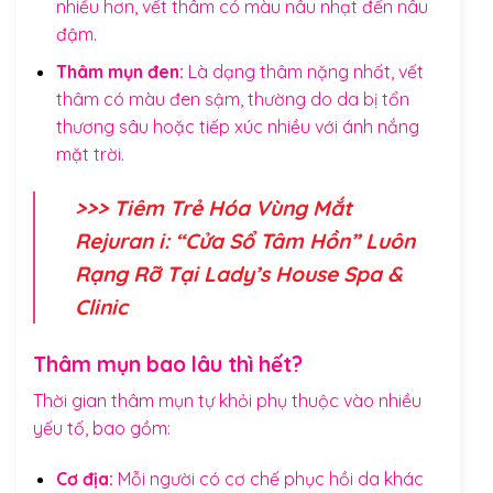
nhiều hơn, vết thâm có màu nâu nhạt đến nâu
đậm.
Thâm mụn đen:
Là dạng thâm nặng nhất, vết
thâm có màu đen sậm, thường do da bị tổn
thương sâu hoặc tiếp xúc nhiều với ánh nắng
mặt trời.
>>>
Tiêm Trẻ Hóa Vùng Mắt
Rejuran i: “Cửa Sổ Tâm Hồn” Luôn
Rạng Rỡ Tại Lady’s House Spa &
Clinic
Thâm mụn bao lâu thì hết?
Thời gian thâm mụn tự khỏi phụ thuộc vào nhiều
yếu tố, bao gồm:
Cơ địa:
Mỗi người có cơ chế phục hồi da khác