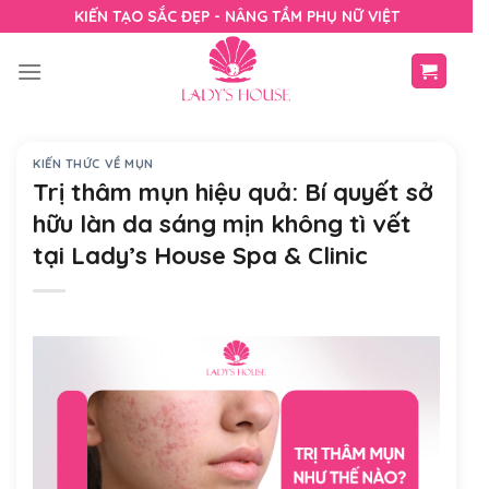
Skip
KIẾN TẠO SẮC ĐẸP - NÂNG TẦM PHỤ NỮ VIỆT
to
content
KIẾN THỨC VỀ MỤN
Trị thâm mụn hiệu quả: Bí quyết sở
hữu làn da sáng mịn không tì vết
tại Lady’s House Spa & Clinic