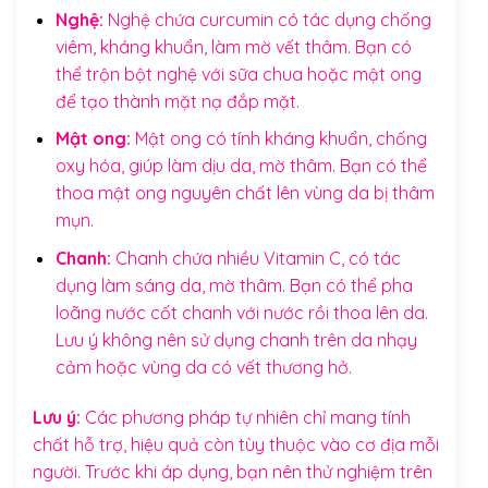
Nghệ:
Nghệ chứa curcumin có tác dụng chống
viêm, kháng khuẩn, làm mờ vết thâm. Bạn có
thể trộn bột nghệ với sữa chua hoặc mật ong
để tạo thành mặt nạ đắp mặt.
Mật ong:
Mật ong có tính kháng khuẩn, chống
oxy hóa, giúp làm dịu da, mờ thâm. Bạn có thể
thoa mật ong nguyên chất lên vùng da bị thâm
mụn.
Chanh:
Chanh chứa nhiều Vitamin C, có tác
dụng làm sáng da, mờ thâm. Bạn có thể pha
loãng nước cốt chanh với nước rồi thoa lên da.
Lưu ý không nên sử dụng chanh trên da nhạy
cảm hoặc vùng da có vết thương hở.
Lưu ý:
Các phương pháp tự nhiên chỉ mang tính
chất hỗ trợ, hiệu quả còn tùy thuộc vào cơ địa mỗi
người. Trước khi áp dụng, bạn nên thử nghiệm trên