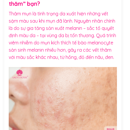
thăm” bạn?
Thâm mụn là tình trạng da xuất hiện những vết
sậm màu sau khi mụn đã lành. Nguyên nhân chính
là do sự gia tăng sản xuất melanin – sắc tố quyết
định màu da – tại vùng da bị tổn thương. Quá trình
viêm nhiễm do mụn kích thích tế bào melanocyte
sản sinh melanin nhiều hơn, gây ra các vết thâm
với màu sắc khác nhau, từ hồng, đỏ đến nâu, đen.