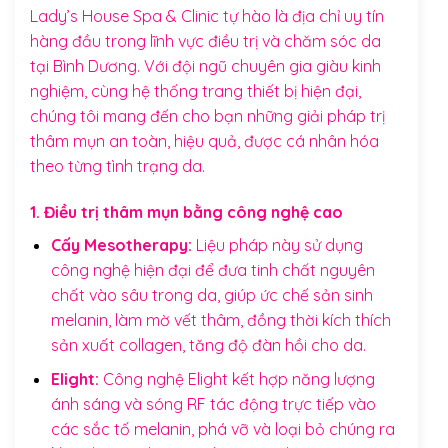
Lady’s House Spa & Clinic tự hào là địa chỉ uy tín
hàng đầu trong lĩnh vực điều trị và chăm sóc da
tại Bình Dương. Với đội ngũ chuyên gia giàu kinh
nghiệm, cùng hệ thống trang thiết bị hiện đại,
chúng tôi mang đến cho bạn những giải pháp trị
thâm mụn an toàn, hiệu quả, được cá nhân hóa
theo từng tình trạng da.
1. Điều trị thâm mụn bằng công nghệ cao
Cấy Mesotherapy:
Liệu pháp này sử dụng
công nghệ hiện đại để đưa tinh chất nguyên
chất vào sâu trong da, giúp ức chế sản sinh
melanin, làm mờ vết thâm, đồng thời kích thích
sản xuất collagen, tăng độ đàn hồi cho da.
Elight:
Công nghệ Elight kết hợp năng lượng
ánh sáng và sóng RF tác động trực tiếp vào
các sắc tố melanin, phá vỡ và loại bỏ chúng ra