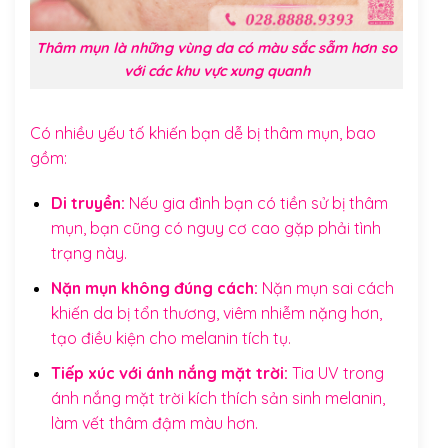
Thâm mụn là những vùng da có màu sắc sẫm hơn so
với các khu vực xung quanh
Có nhiều yếu tố khiến bạn dễ bị thâm mụn, bao
gồm:
Di truyền:
Nếu gia đình bạn có tiền sử bị thâm
mụn, bạn cũng có nguy cơ cao gặp phải tình
trạng này.
Nặn mụn không đúng cách:
Nặn mụn sai cách
khiến da bị tổn thương, viêm nhiễm nặng hơn,
tạo điều kiện cho melanin tích tụ.
Tiếp xúc với ánh nắng mặt trời:
Tia UV trong
ánh nắng mặt trời kích thích sản sinh melanin,
làm vết thâm đậm màu hơn.