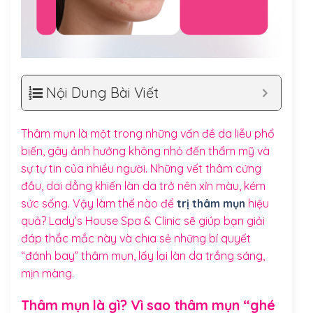
Nội Dung Bài Viết
Thâm mụn là một trong những vấn đề da liễu phổ
biến, gây ảnh hưởng không nhỏ đến thẩm mỹ và
sự tự tin của nhiều người. Những vết thâm cứng
đầu, dai dẳng khiến làn da trở nên xỉn màu, kém
sức sống. Vậy làm thế nào để
trị thâm mụn
hiệu
quả? Lady’s House Spa & Clinic sẽ giúp bạn giải
đáp thắc mắc này và chia sẻ những bí quyết
“đánh bay” thâm mụn, lấy lại làn da trắng sáng,
mịn màng.
Thâm mụn là gì? Vì sao thâm mụn “ghé