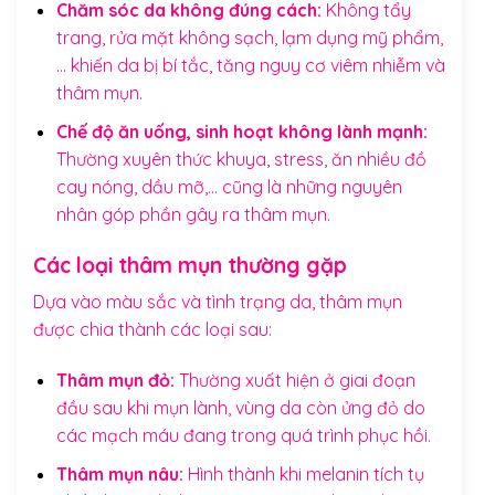
Chăm sóc da không đúng cách:
Không tẩy
trang, rửa mặt không sạch, lạm dụng mỹ phẩm,
… khiến da bị bí tắc, tăng nguy cơ viêm nhiễm và
thâm mụn.
Chế độ ăn uống, sinh hoạt không lành mạnh:
Thường xuyên thức khuya, stress, ăn nhiều đồ
cay nóng, dầu mỡ,… cũng là những nguyên
nhân góp phần gây ra thâm mụn.
Các loại thâm mụn thường gặp
Dựa vào màu sắc và tình trạng da, thâm mụn
được chia thành các loại sau:
Thâm mụn đỏ:
Thường xuất hiện ở giai đoạn
đầu sau khi mụn lành, vùng da còn ửng đỏ do
các mạch máu đang trong quá trình phục hồi.
Thâm mụn nâu:
Hình thành khi melanin tích tụ