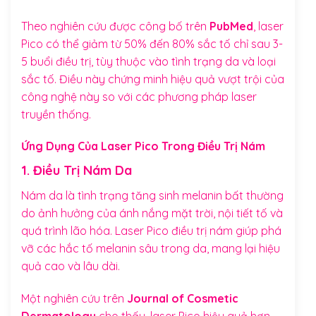
Theo nghiên cứu được công bố trên
PubMed
, laser
Pico có thể giảm từ 50% đến 80% sắc tố chỉ sau 3-
5 buổi điều trị, tùy thuộc vào tình trạng da và loại
sắc tố. Điều này chứng minh hiệu quả vượt trội của
công nghệ này so với các phương pháp laser
truyền thống.
Ứng Dụng Của Laser Pico Trong Điều Trị Nám
1. Điều Trị Nám Da
Nám da là tình trạng tăng sinh melanin bất thường
do ảnh hưởng của ánh nắng mặt trời, nội tiết tố và
quá trình lão hóa. Laser Pico điều trị nám giúp phá
vỡ các hắc tố melanin sâu trong da, mang lại hiệu
quả cao và lâu dài.
Một nghiên cứu trên
Journal of Cosmetic