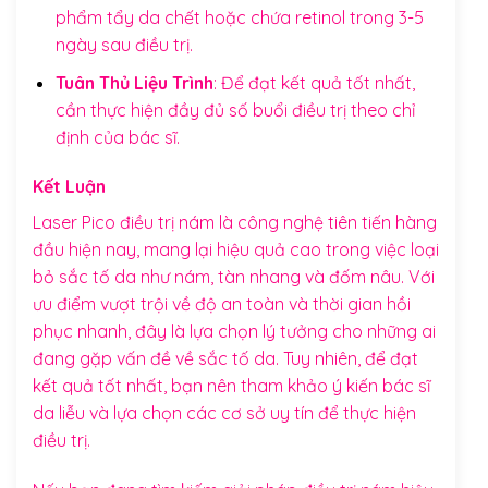
phẩm tẩy da chết hoặc chứa retinol trong 3-5
ngày sau điều trị.
Tuân Thủ Liệu Trình
: Để đạt kết quả tốt nhất,
cần thực hiện đầy đủ số buổi điều trị theo chỉ
định của bác sĩ.
Kết Luận
Laser Pico điều trị nám là công nghệ tiên tiến hàng
đầu hiện nay, mang lại hiệu quả cao trong việc loại
bỏ sắc tố da như nám, tàn nhang và đốm nâu. Với
ưu điểm vượt trội về độ an toàn và thời gian hồi
phục nhanh, đây là lựa chọn lý tưởng cho những ai
đang gặp vấn đề về sắc tố da. Tuy nhiên, để đạt
kết quả tốt nhất, bạn nên tham khảo ý kiến bác sĩ
da liễu và lựa chọn các cơ sở uy tín để thực hiện
điều trị.