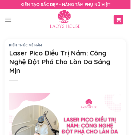
Skip
KIẾN TẠO SẮC ĐẸP - NÂNG TẦM PHỤ NỮ VIỆT
to
content
KIẾN THỨC VỀ NÁM
Laser Pico Điều Trị Nám: Công
Nghệ Đột Phá Cho Làn Da Sáng
Mịn