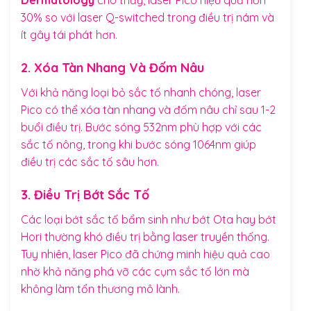
Dermatology
cho thấy, laser Pico hiệu quả hơn
30% so với laser Q-switched trong điều trị nám và
ít gây tái phát hơn.
2. Xóa Tàn Nhang Và Đốm Nâu
Với khả năng loại bỏ sắc tố nhanh chóng, laser
Pico có thể xóa tàn nhang và đốm nâu chỉ sau 1-2
buổi điều trị. Bước sóng 532nm phù hợp với các
sắc tố nông, trong khi bước sóng 1064nm giúp
điều trị các sắc tố sâu hơn.
3. Điều Trị Bớt Sắc Tố
Các loại bớt sắc tố bẩm sinh như bớt Ota hay bớt
Hori thường khó điều trị bằng laser truyền thống.
Tuy nhiên, laser Pico đã chứng minh hiệu quả cao
nhờ khả năng phá vỡ các cụm sắc tố lớn mà
không làm tổn thương mô lành.