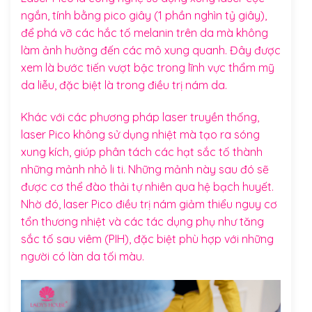
ngắn, tính bằng pico giây (1 phần nghìn tỷ giây),
để phá vỡ các hắc tố melanin trên da mà không
làm ảnh hưởng đến các mô xung quanh. Đây được
xem là bước tiến vượt bậc trong lĩnh vực thẩm mỹ
da liễu, đặc biệt là trong điều trị nám da.
Khác với các phương pháp laser truyền thống,
laser Pico không sử dụng nhiệt mà tạo ra sóng
xung kích, giúp phân tách các hạt sắc tố thành
những mảnh nhỏ li ti. Những mảnh này sau đó sẽ
được cơ thể đào thải tự nhiên qua hệ bạch huyết.
Nhờ đó, laser Pico điều trị nám giảm thiểu nguy cơ
tổn thương nhiệt và các tác dụng phụ như tăng
sắc tố sau viêm (PIH), đặc biệt phù hợp với những
người có làn da tối màu.