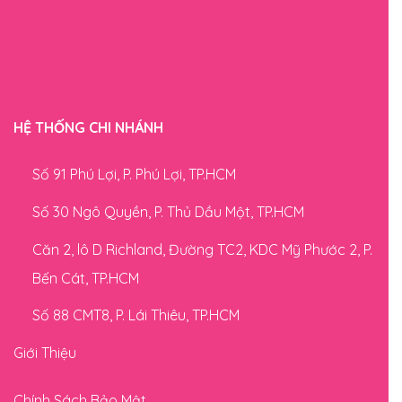
HỆ THỐNG CHI NHÁNH
Số 91 Phú Lợi, P. Phú Lợi, TP.HCM
Số 30 Ngô Quyền, P. Thủ Dầu Một, TP.HCM
Căn 2, lô D Richland, Đường TC2, KDC Mỹ Phước 2, P.
Bến Cát, TP.HCM
Số 88 CMT8, P. Lái Thiêu, TP.HCM
Giới Thiệu
Chính Sách Bảo Mật