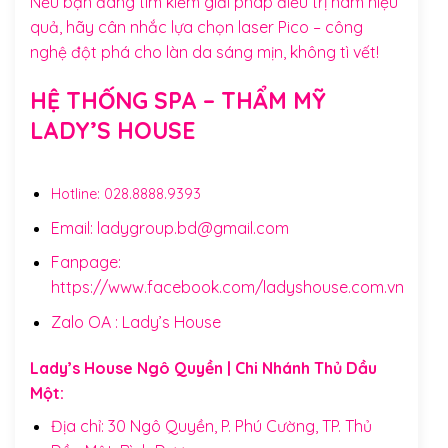
Nếu bạn đang tìm kiếm giải pháp điều trị nám hiệu
quả, hãy cân nhắc lựa chọn laser Pico – công
nghệ đột phá cho làn da sáng mịn, không tì vết!
HỆ THỐNG SPA – THẨM MỸ
LADY’S HOUSE
Hotline:
028.8888.9393
Email: ladygroup.bd@gmail.com
Fanpage:
https://www.facebook.com/ladyshouse.com.vn
Zalo OA :
Lady’s House
Lady’s House Ngô Quyền | Chi Nhánh Thủ Dầu
Một:
Địa chỉ: 30 Ngô Quyền, P. Phú Cường, TP. Thủ