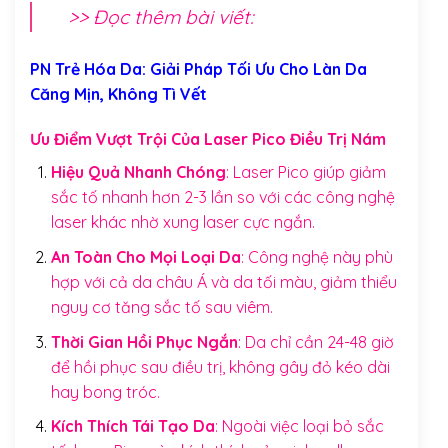
>> Đọc thêm bài viết:
PN Trẻ Hóa Da: Giải Pháp Tối Ưu Cho Làn Da
Căng Mịn, Không Tì Vết
Ưu Điểm Vượt Trội Của Laser Pico Điều Trị Nám
Hiệu Quả Nhanh Chóng
: Laser Pico giúp giảm
sắc tố nhanh hơn 2-3 lần so với các công nghệ
laser khác nhờ xung laser cực ngắn.
An Toàn Cho Mọi Loại Da
: Công nghệ này phù
hợp với cả da châu Á và da tối màu, giảm thiểu
nguy cơ tăng sắc tố sau viêm.
Thời Gian Hồi Phục Ngắn
: Da chỉ cần 24-48 giờ
để hồi phục sau điều trị, không gây đỏ kéo dài
hay bong tróc.
Kích Thích Tái Tạo Da
: Ngoài việc loại bỏ sắc