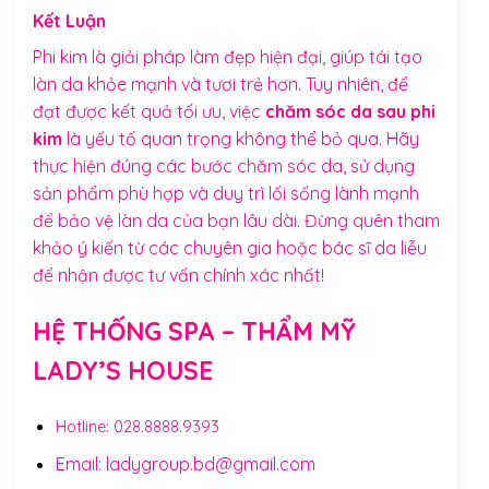
Kết Luận
Phi kim là giải pháp làm đẹp hiện đại, giúp tái tạo
làn da khỏe mạnh và tươi trẻ hơn. Tuy nhiên, để
đạt được kết quả tối ưu, việc
chăm sóc da sau phi
kim
là yếu tố quan trọng không thể bỏ qua. Hãy
thực hiện đúng các bước chăm sóc da, sử dụng
sản phẩm phù hợp và duy trì lối sống lành mạnh
để bảo vệ làn da của bạn lâu dài. Đừng quên tham
khảo ý kiến từ các chuyên gia hoặc bác sĩ da liễu
để nhận được tư vấn chính xác nhất!
HỆ THỐNG SPA – THẨM MỸ
LADY’S HOUSE
Hotline:
028.8888.9393
Email: ladygroup.bd@gmail.com