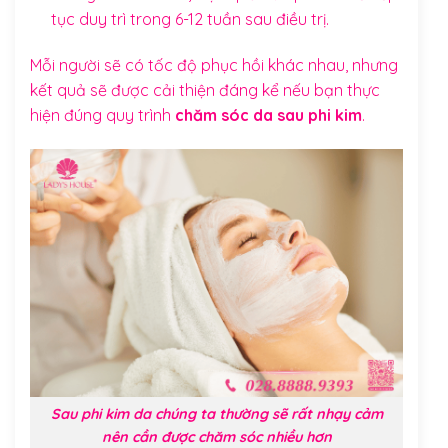
tục duy trì trong 6-12 tuần sau điều trị.
Mỗi người sẽ có tốc độ phục hồi khác nhau, nhưng
kết quả sẽ được cải thiện đáng kể nếu bạn thực
hiện đúng quy trình
chăm sóc da sau phi kim
.
Sau phi kim da chúng ta thường sẽ rất nhạy cảm
nên cần được chăm sóc nhiều hơn