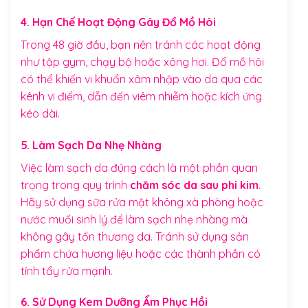
4. Hạn Chế Hoạt Động Gây Đổ Mồ Hôi
Trong 48 giờ đầu, bạn nên tránh các hoạt động
như tập gym, chạy bộ hoặc xông hơi. Đổ mồ hôi
có thể khiến vi khuẩn xâm nhập vào da qua các
kênh vi điểm, dẫn đến viêm nhiễm hoặc kích ứng
kéo dài.
5. Làm Sạch Da Nhẹ Nhàng
Việc làm sạch da đúng cách là một phần quan
trọng trong quy trình
chăm sóc da sau phi kim
.
Hãy sử dụng sữa rửa mặt không xà phòng hoặc
nước muối sinh lý để làm sạch nhẹ nhàng mà
không gây tổn thương da. Tránh sử dụng sản
phẩm chứa hương liệu hoặc các thành phần có
tính tẩy rửa mạnh.
6. Sử Dụng Kem Dưỡng Ẩm Phục Hồi