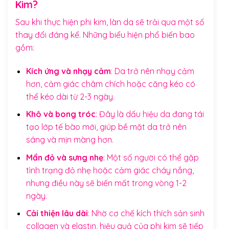
Kim?
Sau khi thực hiện phi kim, làn da sẽ trải qua một số
thay đổi đáng kể. Những biểu hiện phổ biến bao
gồm:
Kích ứng và nhạy cảm
: Da trở nên nhạy cảm
hơn, cảm giác châm chích hoặc căng kéo có
thể kéo dài từ 2-3 ngày.
Khô và bong tróc
: Đây là dấu hiệu da đang tái
tạo lớp tế bào mới, giúp bề mặt da trở nên
sáng và mịn màng hơn.
Mẩn đỏ và sưng nhẹ
: Một số người có thể gặp
tình trạng đỏ nhẹ hoặc cảm giác cháy nắng,
nhưng điều này sẽ biến mất trong vòng 1-2
ngày.
Cải thiện lâu dài
: Nhờ cơ chế kích thích sản sinh
collagen và elastin, hiệu quả của phi kim sẽ tiếp