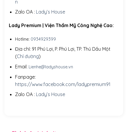
n
Zalo OA :
Lady’s House
Lady Premium | Viện Thẩm Mỹ Công Nghệ Cao:
Hotline:
0934929399
Địa chỉ: 91 Phú Lợi, P. Phú Lợi, TP. Thủ Dầu Một
(
Chỉ đường
)
Email:
Lienhe@ladyshouse.vn
Fanpage:
https://www.facebook.com/ladypremium91
Zalo OA :
Lady’s House