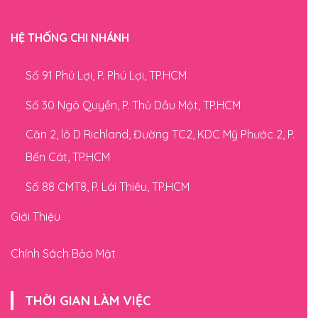
HỆ THỐNG CHI NHÁNH
Số 91 Phú Lợi, P. Phú Lợi, TP.HCM
Số 30 Ngô Quyền, P. Thủ Dầu Một, TP.HCM
Căn 2, lô D Richland, Đường TC2, KDC Mỹ Phước 2, P.
Bến Cát, TP.HCM
Số 88 CMT8, P. Lái Thiêu, TP.HCM
Giới Thiệu
Chính Sách Bảo Mật
THỜI GIAN LÀM VIỆC