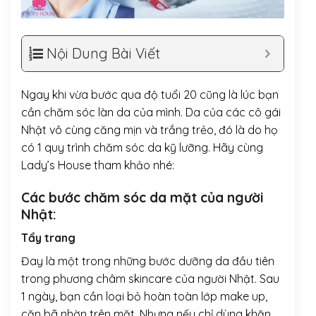
Nội Dung Bài Viết
Ngay khi vừa bước qua độ tuổi 20 cũng là lúc bạn
cần chăm sóc làn da của mình. Da của các cô gái
Nhật vô cùng căng mịn và trắng trẻo, đó là do họ
có 1 quy trình chăm sóc da kỹ lưỡng. Hãy cùng
Lady’s House tham khảo nhé:
Các bước chăm sóc da mặt của người
Nhật:
Tẩy trang
Đay là một trong những bước dưỡng da đầu tiên
trong phương châm skincare của người Nhật. Sau
1 ngày, bạn cần loại bỏ hoàn toàn lớp make up,
cặn bã nhờn trên mặt. Nhưng nếu chỉ dùng khăn