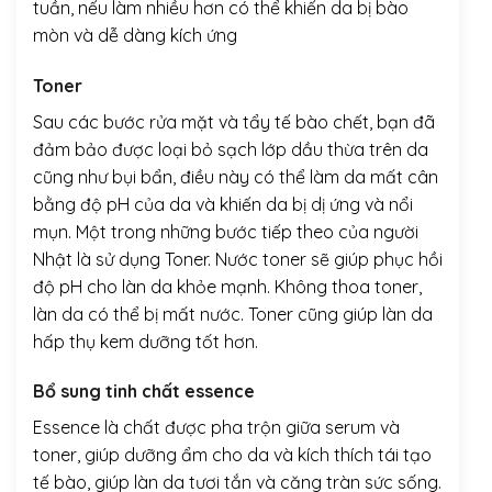
tuần, nếu làm nhiều hơn có thể khiến da bị bào
mòn và dễ dàng kích ứng
Toner
Sau các bước rửa mặt và tẩy tế bào chết, bạn đã
đảm bảo được loại bỏ sạch lớp dầu thừa trên da
cũng như bụi bẩn, điều này có thể làm da mất cân
bằng độ pH của da và khiến da bị dị ứng và nổi
mụn. Một trong những bước tiếp theo của người
Nhật là sử dụng Toner. Nước toner sẽ giúp phục hồi
độ pH cho làn da khỏe mạnh. Không thoa toner,
làn da có thể bị mất nước. Toner cũng giúp làn da
hấp thụ kem dưỡng tốt hơn.
Bổ sung tinh chất essence
Essence là chất được pha trộn giữa serum và
toner, giúp dưỡng ẩm cho da và kích thích tái tạo
tế bào, giúp làn da tươi tắn và căng tràn sức sống.