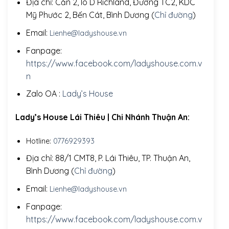
Địa chỉ: Căn 2, lô D Richland, Đường TC2, KDC
Mỹ Phước 2, Bến Cát, Bình Dương (
Chỉ đường
)
Email:
Lienhe@ladyshouse.vn
Fanpage:
https://www.facebook.com/ladyshouse.com.v
n
Zalo OA :
Lady’s House
Lady’s House Lái Thiêu | Chi Nhánh Thuận An:
Hotline:
0776929393
Địa chỉ: 88/1 CMT8, P. Lái Thiêu, TP. Thuận An,
Bình Dương (
Chỉ đường
)
Email:
Lienhe@ladyshouse.vn
Fanpage:
https://www.facebook.com/ladyshouse.com.v