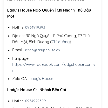
Lady’s House Ngô Quyền | Chi Nhánh Thủ Dầu
Một:
Hotline:
0934919393
Địa chỉ: 30 Ngô Quyền, P. Phú Cường, TP. Thủ
Dầu Một, Bình Dương (
Chỉ đường
)
Email:
Lienhe@ladyshouse.vn
Fanpage:
https://www.facebook.com/ladyshouse.com.v
n
Zalo OA :
Lady’s House
Lady’s House Chi Nhánh Bến Cát:
Hotline:
0934929399