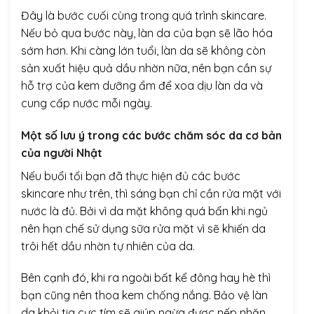
Đây là bước cuối cùng trong quá trình skincare.
Nếu bỏ qua bước này, làn da của bạn sẽ lão hóa
sớm hơn. Khi càng lớn tuổi, làn da sẽ không còn
sản xuất hiệu quả dầu nhờn nữa, nên bạn cần sự
hỗ trợ của kem dưỡng ẩm để xoa dịu làn da và
cung cấp nước mỗi ngày.
Một số lưu ý trong các bước chăm sóc da cơ bản
của người Nhật
Nếu buổi tối bạn đã thực hiện đủ các bước
skincare như trên, thì sáng bạn chỉ cần rửa mặt với
nước là đủ. Bởi vì da mặt không quá bẩn khi ngủ
nên hạn chế sử dụng sữa rửa mặt vì sẽ khiến da
trôi hết dầu nhờn tự nhiên của da.
Bên cạnh đó, khi ra ngoài bất kể đông hay hè thì
bạn cũng nên thoa kem chống nắng. Bảo vệ làn
da khỏi tia cực tím sẽ giúp ngừa được nếp nhăn,