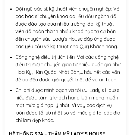
Đội ngũ bác sĩ, kỹ thuật viên chuyên nghiệp: Với
các bác sĩ chuyên khoa da liễu đầu ngành đã
được đào tạo qua nhiều trường lớp, kỹ thuật
viên đã hoàn thành nhiều khoá học từ cơ bản
đến chuyên sâu. Lady’s House đáp ứng được
các yêu cầu về kỹ thuật cho Quý Khách hàng.
Công nghệ điều trị tiên tiến: Với các công nghệ
điều trị được chuyển giao từ nhiều quốc gia như
Hoa Kỳ, Hàn Quốc, Nhật Bản,… hầu hết các vấn
đề da đều được giải quyết triệt để và an toàn.
Chi phí được minh bạch và tối ưu: Lady’s House
hiểu được tâm lý khách hàng luôn mong muốn
một mức giá hợp lý nhất. Vì vậy các dịch vụ
luôn được tối ưu nhất so với mức giá tại các địa
chỉ làm đẹp khác.
HỆ THỐNG SPA – THẨM MỸ LADY’S HOUSE