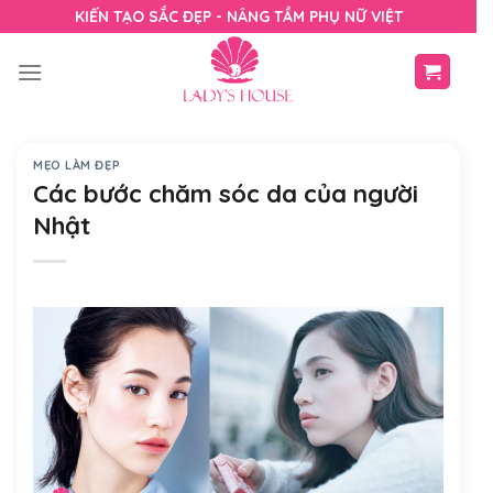
Skip
KIẾN TẠO SẮC ĐẸP - NÂNG TẦM PHỤ NỮ VIỆT
to
content
MẸO LÀM ĐẸP
Các bước chăm sóc da của người
Nhật