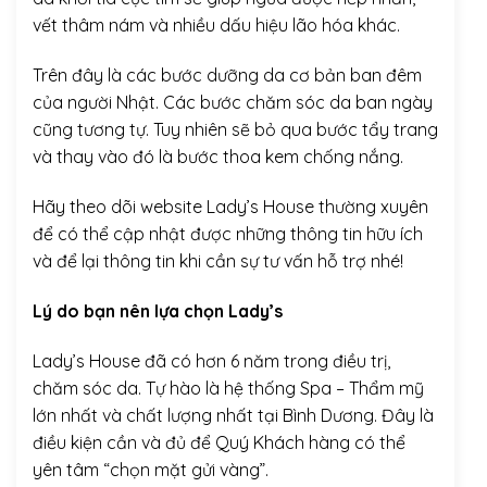
vết thâm nám và nhiều dấu hiệu lão hóa khác.
Trên đây là các bước dưỡng da cơ bản ban đêm
của người Nhật. Các bước chăm sóc da ban ngày
cũng tương tự. Tuy nhiên sẽ bỏ qua bước tẩy trang
và thay vào đó là bước thoa kem chống nắng.
Hãy theo dõi website
Lady’s House
thường xuyên
để có thể cập nhật được những thông tin hữu ích
và để lại thông tin khi cần sự tư vấn hỗ trợ nhé!
Lý do bạn nên lựa chọn Lady’s
Lady’s House đã có hơn 6 năm trong điều trị,
chăm sóc da. Tự hào là hệ thống Spa – Thẩm mỹ
lớn nhất và chất lượng nhất tại Bình Dương. Đây là
điều kiện cần và đủ để Quý Khách hàng có thể
yên tâm “chọn mặt gửi vàng”.